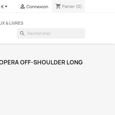
shopping_cart


Panier
(0)
 €
Connexion
UX & LIVRES
search
 OPERA OFF-SHOULDER LONG