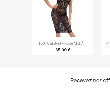
Aperçu rapide

F301 Catalyst - Robe Midi À...
F1
65,90 €
Recevez nos off