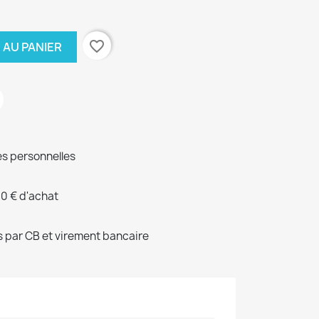
favorite_border
 AU PANIER
s personnelles
00 € d'achat
 par CB et virement bancaire