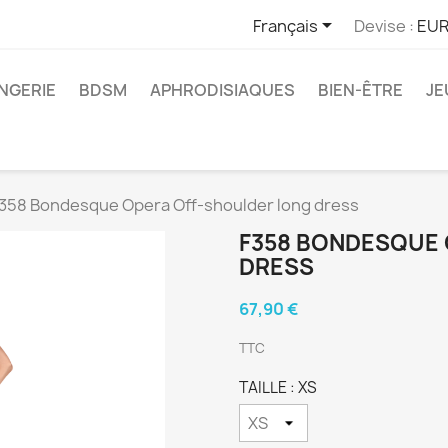

Français
Devise :
EUR
INGERIE
BDSM
APHRODISIAQUES
BIEN-ÊTRE
JE
358 Bondesque Opera Off-shoulder long dress
F358 BONDESQUE
DRESS
67,90 €
TTC
TAILLE : XS