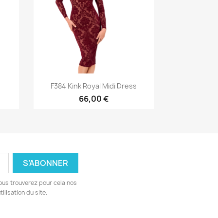
Aperçu rapide

F384 Kink Royal Midi Dress
66,00 €
ous trouverez pour cela nos
ilisation du site.