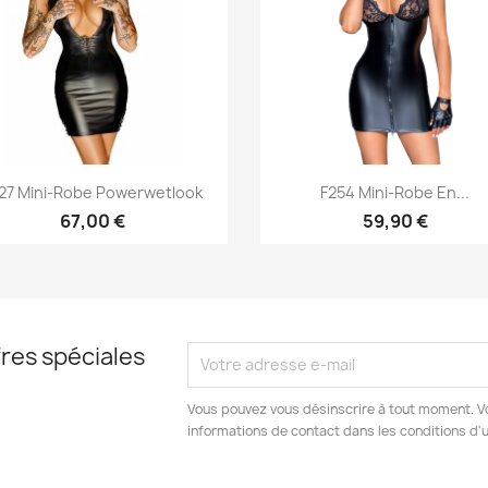
Aperçu rapide
Aperçu rapide


27 Mini-Robe Powerwetlook
F254 Mini-Robe En...
67,00 €
59,90 €
res spéciales
Vous pouvez vous désinscrire à tout moment. V
informations de contact dans les conditions d'ut