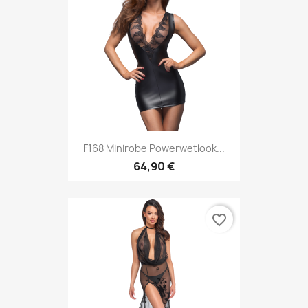
F168 Minirobe Powerwetlook...
64,90 €
favorite_border