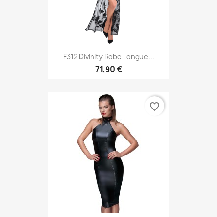
F312 Divinity Robe Longue...
71,90 €
favorite_border