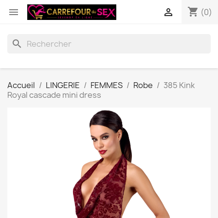
shopping_cart


(0)
search
Accueil
LINGERIE
FEMMES
Robe
385 Kink
Royal cascade mini dress