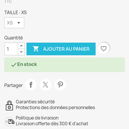
TTC
TAILLE : XS
Quantité

favorite_border
AJOUTER AU PANIER
En stock

Partager
Garanties sécurité
Protections des données personnelles
Politique de livraison
Livraison offerte dès 300 € d'achat