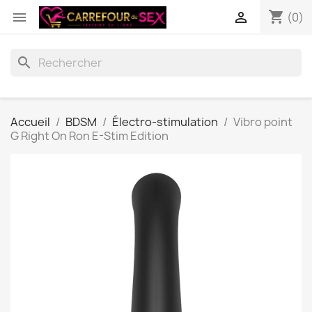
shopping_cart


(0)
search
Accueil
BDSM
Électro-stimulation
Vibro point
G Right On Ron E-Stim Edition