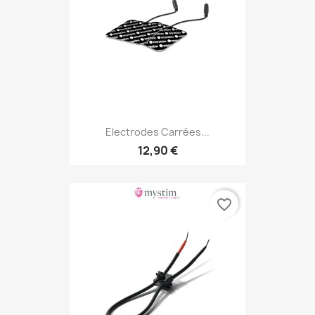
Electrodes Carrées...
12,90 €
favorite_border