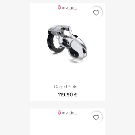
favorite_border
Cage Pénis...
119,90 €
favorite_border