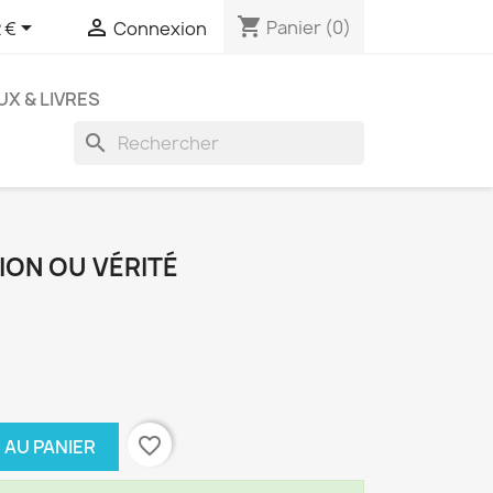
shopping_cart


Panier
(0)
 €
Connexion
UX & LIVRES
search
ION OU VÉRITÉ
favorite_border
 AU PANIER