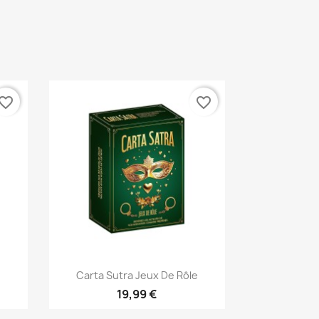
vorite_border
favorite_border
Aperçu rapide

Carta Sutra Jeux De Rôle
19,99 €