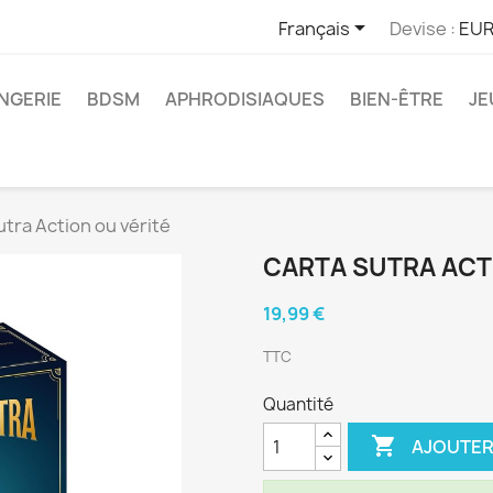

Français
Devise :
EUR
INGERIE
BDSM
APHRODISIAQUES
BIEN-ÊTRE
JE
utra Action ou vérité
CARTA SUTRA ACT
19,99 €
TTC
Quantité

AJOUTER