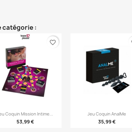
 catégorie :
favorite_border
fa
Aperçu rapide
Aperçu rapide


eu Coquin Mission Intime...
Jeu Coquin AnalMe
53,99 €
35,99 €