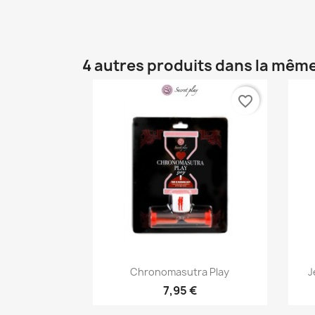
4 autres produits dans la même
favorite_border
Aperçu rapide

Chronomasutra Play
J
7,95 €