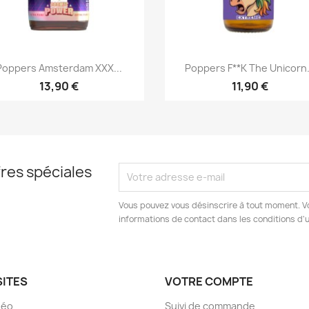
Aperçu rapide
Aperçu rapide


Poppers Amsterdam XXX...
Poppers F**k The Unicorn.
13,90 €
11,90 €
res spéciales
Vous pouvez vous désinscrire à tout moment. V
informations de contact dans les conditions d'ut
SITES
VOTRE COMPTE
déo
Suivi de commande