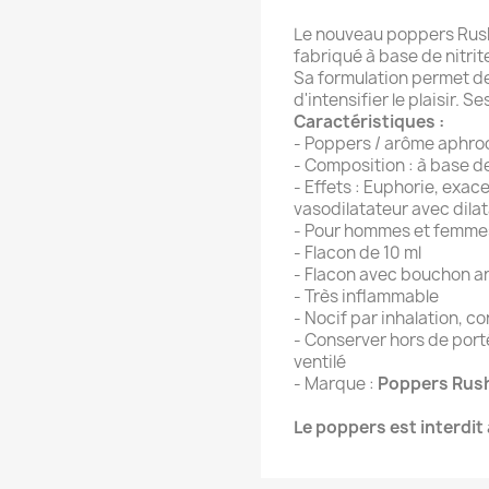
Le nouveau poppers Rush 
fabriqué à base de nitrit
Sa formulation permet de 
d'intensifier le plaisir. S
Caractéristiques :
- Poppers / arôme aphrod
- Composition : à base de
- Effets : Euphorie, exac
vasodilatateur avec dilat
- Pour hommes et femme
- Flacon de 10 ml
- Flacon avec bouchon an
- Très inflammable
- Nocif par inhalation, c
- Conserver hors de porté
ventilé
- Marque :
Poppers Rus
Le poppers est interdit