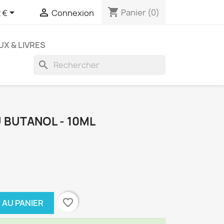
shopping_cart


Panier
(0)
 €
Connexion
UX & LIVRES
search
 BUTANOL - 10ML
favorite_border
 AU PANIER