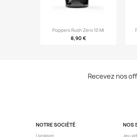
Aperçu rapide

Poppers Rush Zero 10 Ml
8,90 €
Recevez nos off
NOTRE SOCIÉTÉ
NOS 
Livraison
Jeu vi