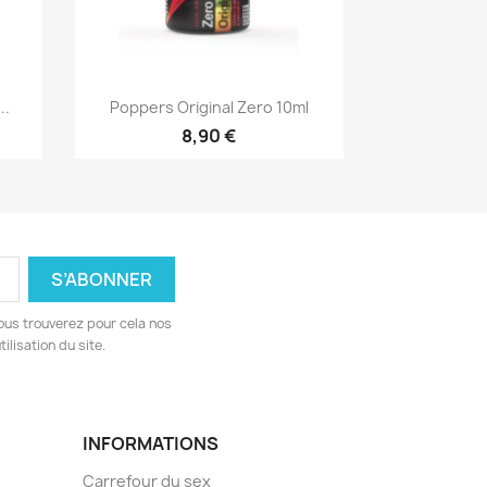
Aperçu rapide

..
Poppers Original Zero 10ml
8,90 €
ous trouverez pour cela nos
ilisation du site.
INFORMATIONS
Carrefour du sex