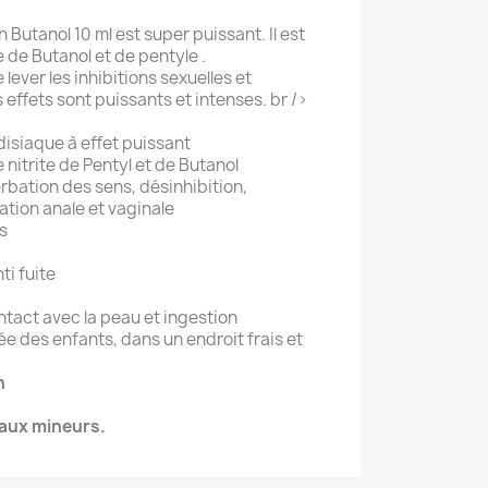
Butanol 10 ml est super puissant. Il est
e de Butanol et de pentyle .
lever les inhibitions sexuelles et
es effets sont puissants et intenses. br />
isiaque à effet puissant
 nitrite de Pentyl et de Butanol
erbation des sens, désinhibition,
ation anale et vaginale
s
ti fuite
ontact avec la peau et ingestion
e des enfants, dans un endroit frais et
h
 aux mineurs.