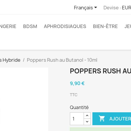

Français
Devise :
EUR
INGERIE
BDSM
APHRODISIAQUES
BIEN-ÊTRE
JE
s Hybride
Poppers Rush au Butanol - 10ml
POPPERS RUSH AU
9,90 €
TTC
Quantité

AJOUTER