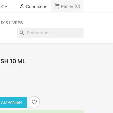
shopping_cart


Panier
(0)
 €
Connexion
UX & LIVRES
search
SH 10 ML
favorite_border
 AU PANIER