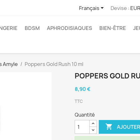

Français
Devise :
EUR
INGERIE
BDSM
APHRODISIAQUES
BIEN-ÊTRE
JE
s Amyle
Poppers Gold Rush 10 ml
POPPERS GOLD RU
8,90 €
TTC
Quantité

AJOUTER