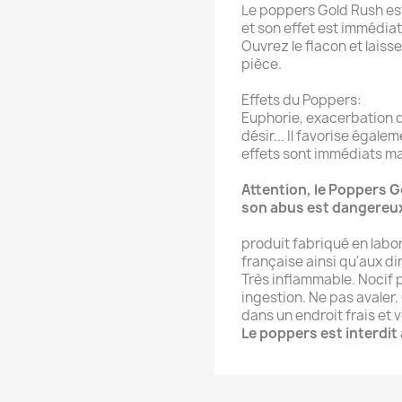
Le poppers Gold Rush est
et son effet est immédiat
Ouvrez le flacon et laiss
pièce.
Effets du Poppers:
Euphorie, exacerbation d
désir... Il favorise égale
effets sont immédiats m
Attention, le Poppers G
son abus est dangereu
produit fabriqué en labo
française ainsi qu'aux d
Très inflammable. Nocif p
ingestion. Ne pas avaler
dans un endroit frais et v
Le poppers est interdit