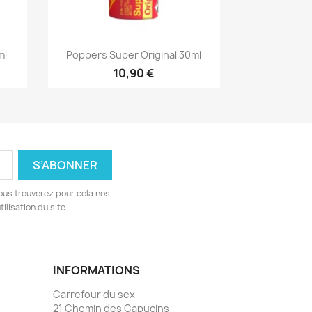
Aperçu rapide

ml
Poppers Super Original 30ml
10,90 €
ous trouverez pour cela nos
ilisation du site.
INFORMATIONS
Carrefour du sex
21 Chemin des Capucins