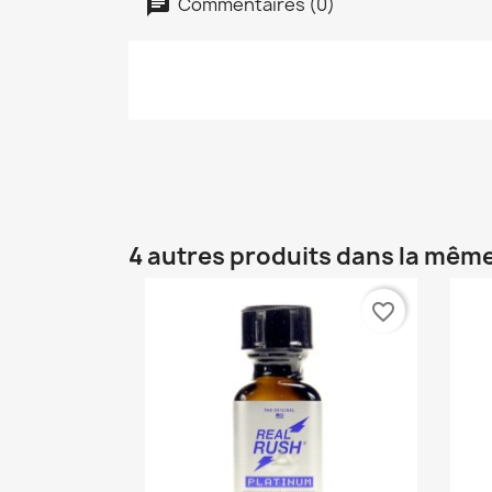
Commentaires (0)
4 autres produits dans la même
favorite_border