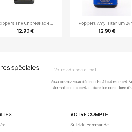
Aperçu rapide
Aperçu rapide


oppers The Unbreakable...
Poppers Amyl Titanium 24
12,90 €
12,90 €
res spéciales
Vous pouvez vous désinscrire à tout moment. V
informations de contact dans les conditions d'ut
SITES
VOTRE COMPTE
déo
Suivi de commande