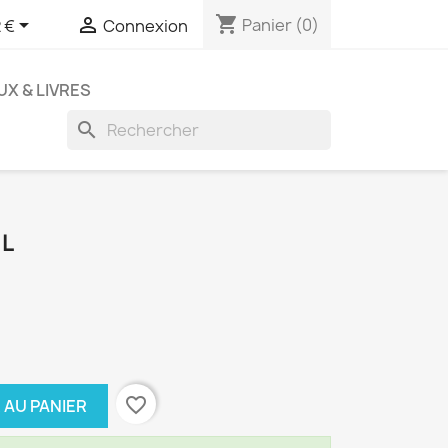
shopping_cart


Panier
(0)
 €
Connexion
UX & LIVRES
search
ML
favorite_border
 AU PANIER