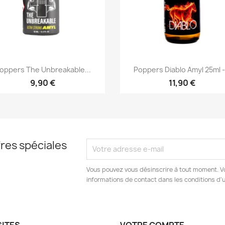
Aperçu rapide
Aperçu rapide


oppers The Unbreakable...
Poppers Diablo Amyl 25ml -.
9,90 €
11,90 €
res spéciales
Vous pouvez vous désinscrire à tout moment. V
informations de contact dans les conditions d'ut
SITES
VOTRE COMPTE