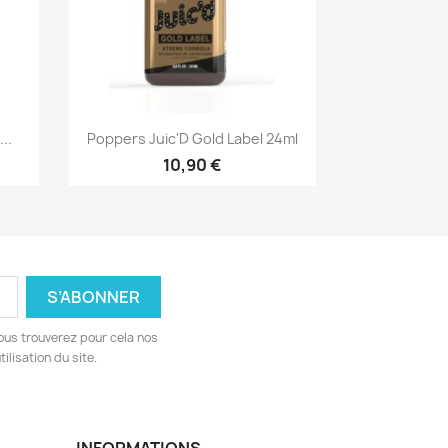
Aperçu rapide

..
Poppers Juic'D Gold Label 24ml
10,90 €
ous trouverez pour cela nos
ilisation du site.
INFORMATIONS