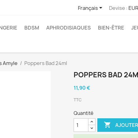

Français
Devise :
EUR
INGERIE
BDSM
APHRODISIAQUES
BIEN-ÊTRE
JE
s Amyle
Poppers Bad 24ml
POPPERS BAD 24
11,90 €
TTC
Quantité

AJOUTER