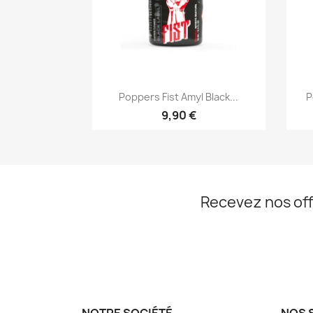
Aperçu rapide

Poppers Fist Amyl Black...
P
9,90 €
Recevez nos off
NOTRE SOCIÉTÉ
NOS 