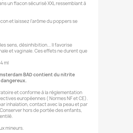
ns un flacon sécurisé XXL ressemblant à
acon et laissez l’arôme du poppers se
s sens, désinhibition... Il favorise
nale et vaginale. Ces effets ne durent que
4 ml
Amsterdam BAD contient du nitrite
t dangereux.
ratoire et conforme à la réglementation
irectives européennes ( Normes NF et CE).
ar inhalation, contact avec la peau et par
. Conserver hors de portée des enfants,
entilé.
aux mineurs.