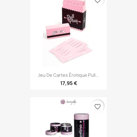
favorite_border
Jeu De Cartes Érotique Pull...
17,95 €
favorite_border