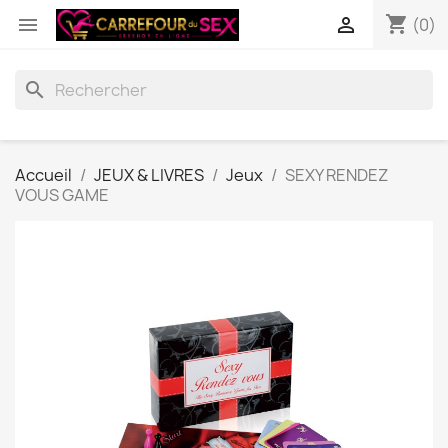
shopping_cart


(0)
search
Accueil
JEUX & LIVRES
Jeux
SEXY RENDEZ
VOUS GAME