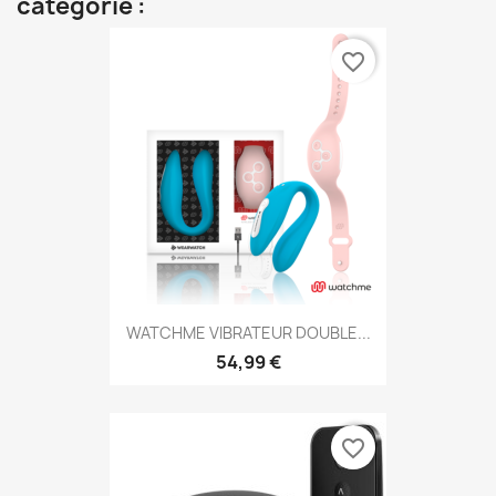
catégorie :
favorite_border
WATCHME VIBRATEUR DOUBLE...
54,99 €
favorite_border