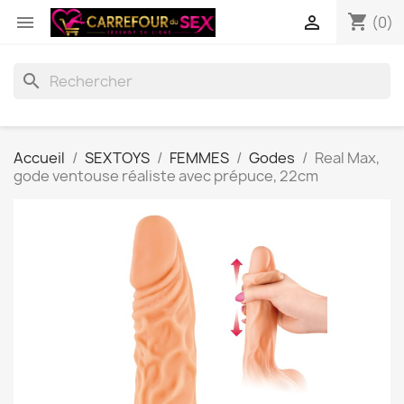
shopping_cart


(0)
search
Accueil
SEXTOYS
FEMMES
Godes
Real Max,
gode ventouse réaliste avec prépuce, 22cm