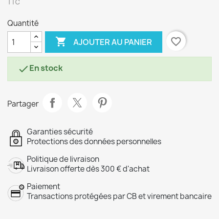
TTC
Quantité

favorite_border
AJOUTER AU PANIER
En stock

Partager
Garanties sécurité
Protections des données personnelles
Politique de livraison
Livraison offerte dès 300 € d'achat
Paiement
Transactions protégées par CB et virement bancaire