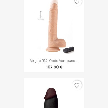
favorite_border
Virgite R14, Gode Ventouse...
107,90 €
favorite_border