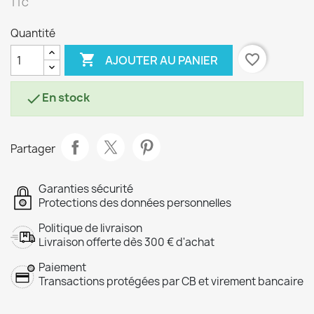
TTC
Quantité

favorite_border
AJOUTER AU PANIER
En stock

Partager
Garanties sécurité
Protections des données personnelles
Politique de livraison
Livraison offerte dès 300 € d'achat
Paiement
Transactions protégées par CB et virement bancaire