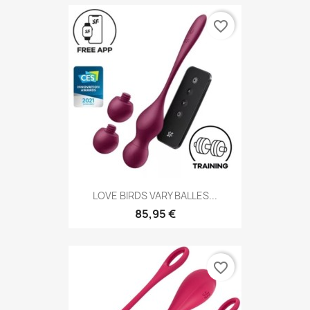
favorite_border
LOVE BIRDS VARY BALLES...
85,95 €
favorite_border