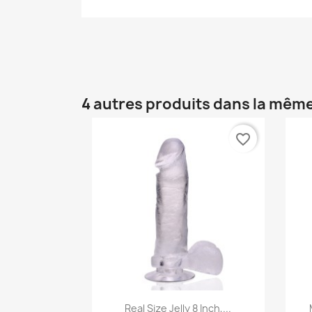
4 autres produits dans la même
favorite_border
Aperçu rapide

Real Size Jelly 8 Inch,...