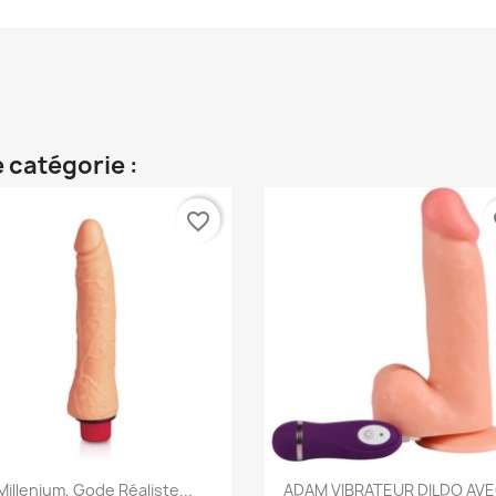
 catégorie :
favorite_border
fa
Aperçu rapide
Aperçu rapide


Millenium, Gode Réaliste...
ADAM VIBRATEUR DILDO AVEC