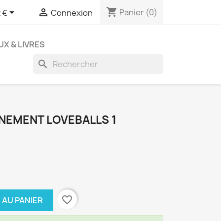
shopping_cart


Panier
(0)
 €
Connexion
UX & LIVRES
search
NEMENT LOVEBALLS 1
favorite_border
 AU PANIER