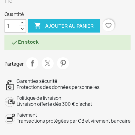
TTC
Quantité

favorite_border
AJOUTER AU PANIER
En stock

Partager
Garanties sécurité
Protections des données personnelles
Politique de livraison
Livraison offerte dès 300 € d'achat
Paiement
Transactions protégées par CB et virement bancaire