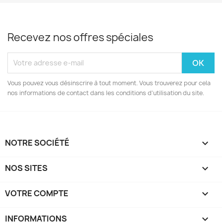
Recevez nos offres spéciales
Vous pouvez vous désinscrire à tout moment. Vous trouverez pour cela
nos informations de contact dans les conditions d'utilisation du site.
NOTRE SOCIÉTÉ

NOS SITES

VOTRE COMPTE

INFORMATIONS
keyboard_arrow_down