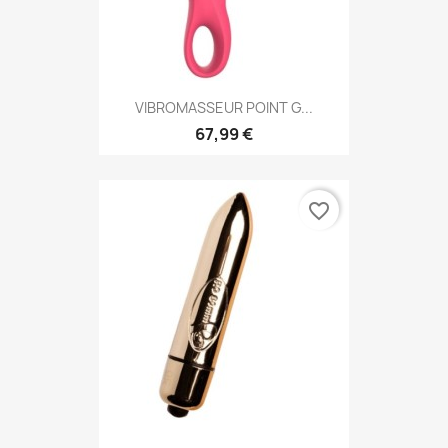
VIBROMASSEUR POINT G...
67,99 €
favorite_border