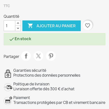
TTC
Quantité

favorite_border
AJOUTER AU PANIER
En stock

Partager
Garanties sécurité
Protections des données personnelles
Politique de livraison
Livraison offerte dès 300 € d'achat
Paiement
Transactions protégées par CB et virement bancaire