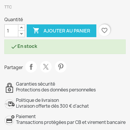
TTC
Quantité

favorite_border
AJOUTER AU PANIER
En stock

Partager
Garanties sécurité
Protections des données personnelles
Politique de livraison
Livraison offerte dès 300 € d'achat
Paiement
Transactions protégées par CB et virement bancaire