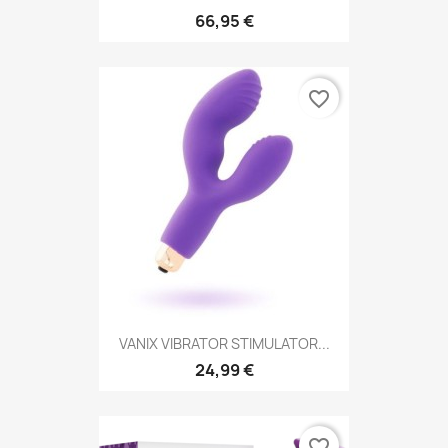
66,95 €
favorite_border
VANIX VIBRATOR STIMULATOR...
24,99 €
favorite_border