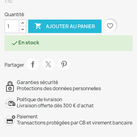
TTC
Quantité

favorite_border
AJOUTER AU PANIER
En stock

Partager
Garanties sécurité
Protections des données personnelles
Politique de livraison
Livraison offerte dès 300 € d'achat
Paiement
Transactions protégées par CB et virement bancaire