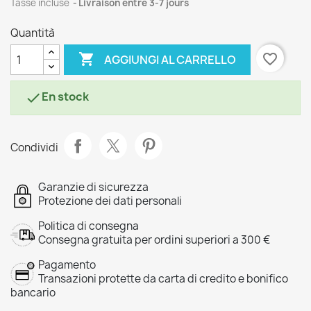
Tasse incluse
Livraison entre 3-7 jours
Quantità

favorite_border
AGGIUNGI AL CARRELLO
En stock

Condividi
Garanzie di sicurezza
Protezione dei dati personali
Politica di consegna
Consegna gratuita per ordini superiori a 300 €
Pagamento
Transazioni protette da carta di credito e bonifico
bancario