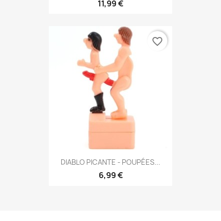
11,99 €
favorite_border
DIABLO PICANTE - POUPÉES...
6,99 €