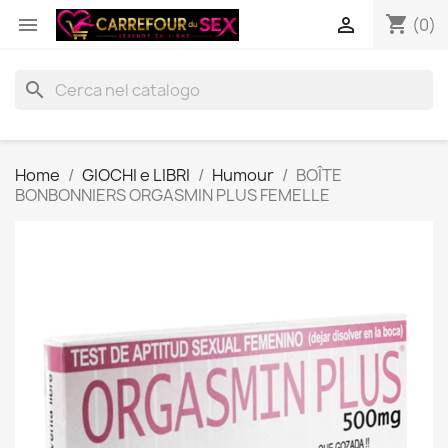
shopping_cart


(0)
search
Home
GIOCHI e LIBRI
Humour
BOÎTE
BONBONNIERS ORGASMIN PLUS FEMELLE