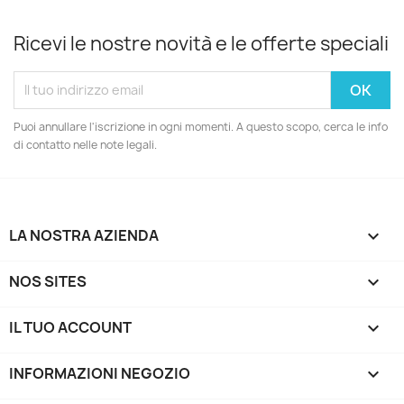
Ricevi le nostre novità e le offerte speciali
Puoi annullare l'iscrizione in ogni momenti. A questo scopo, cerca le info
di contatto nelle note legali.
LA NOSTRA AZIENDA

NOS SITES

IL TUO ACCOUNT

INFORMAZIONI NEGOZIO
keyboard_arrow_down