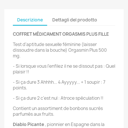
Descrizione
Dettagli del prodotto
COFFRET MÉDICAMENT ORGASMIS PLUS FILLE
Test d'aptitude sexuelle féminine (laisser
dissoudre dans la bouche) Orgasmin Plus 500
mg.
- Si lorsque vous l'enfilez il ne se dissout pas : Quel
plaisir !!
- Si ça dure 3 Ahhhh... 4 Ayyyyy... + 1 soupir : 7
points.
- Si ça dure 2 c'est nul : Atroce spéculation !!
Contient un assortiment de bonbons sucrés
parfumés aux fruits.
Diablo Picante
, pionnier en Espagne dans la