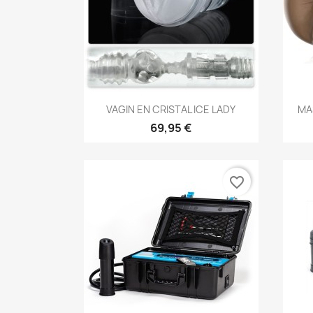
Aperçu rapide

VAGIN EN CRISTAL ICE LADY
MA
69,95 €
favorite_border