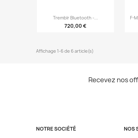
Aperçu rapide

Tremblr Bluetooth -...
F-M
720,00 €
Affichage 1-6 de 6 article(s)
Recevez nos off
NOTRE SOCIÉTÉ
NOS 