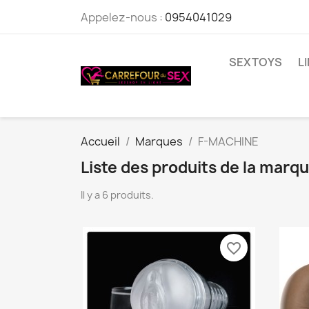
Appelez-nous :
0954041029
SEXTOYS
L
Accueil
Marques
F-MACHINE
Liste des produits de la mar
Il y a 6 produits.
favorite_border