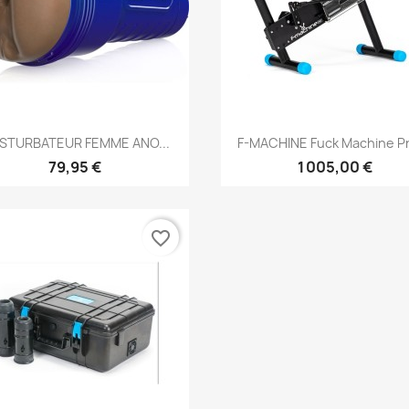
Aperçu rapide
Aperçu rapide


STURBATEUR FEMME ANO...
F-MACHINE Fuck Machine Pr
79,95 €
1 005,00 €
favorite_border