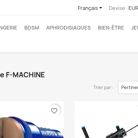

Français
Devise :
EUR
INGERIE
BDSM
APHRODISIAQUES
BIEN-ÊTRE
JE
que F-MACHINE
Trier par :
Pertine
favorite_border