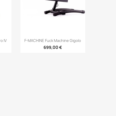
Aperçu rapide

o IV
F-MACHINE Fuck Machine Gigolo
699,00 €