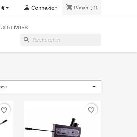
shopping_cart


Panier
(0)
 €
Connexion
UX & LIVRES
search

nce
favorite_border
favorite_border