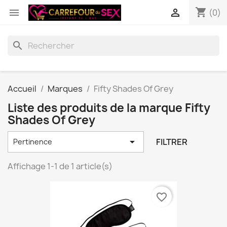
shopping_cart


(0)
search
Accueil
Marques
Fifty Shades Of Grey
Liste des produits de la marque Fifty
Shades Of Grey

FILTRER
Pertinence
Affichage 1-1 de 1 article(s)
favorite_border