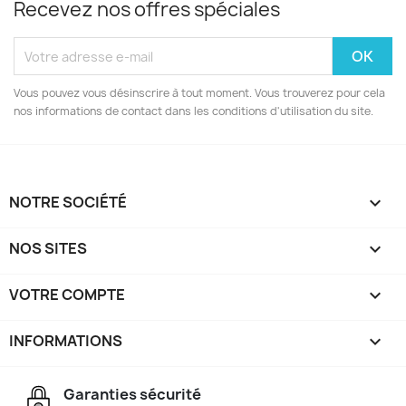
Recevez nos offres spéciales
Vous pouvez vous désinscrire à tout moment. Vous trouverez pour cela
nos informations de contact dans les conditions d'utilisation du site.
NOTRE SOCIÉTÉ

NOS SITES

VOTRE COMPTE

INFORMATIONS
keyboard_arrow_down
Garanties sécurité