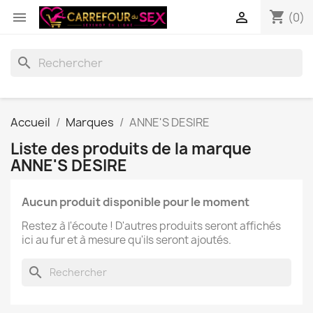
shopping_cart


(0)
search
Accueil
Marques
ANNE'S DESIRE
Liste des produits de la marque
ANNE'S DESIRE
Aucun produit disponible pour le moment
Restez à l'écoute ! D'autres produits seront affichés
ici au fur et à mesure qu'ils seront ajoutés.
search