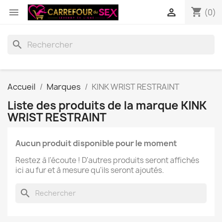
shopping_cart


(0)
search
Accueil
Marques
KINK WRIST RESTRAINT
Liste des produits de la marque KINK
WRIST RESTRAINT
Aucun produit disponible pour le moment
Restez à l'écoute ! D'autres produits seront affichés
ici au fur et à mesure qu'ils seront ajoutés.
search