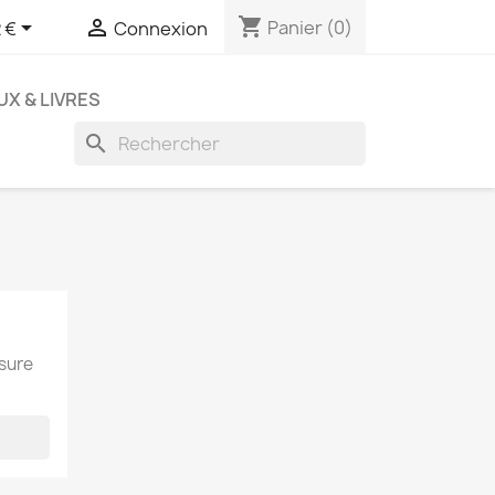
shopping_cart


Panier
(0)
 €
Connexion
UX & LIVRES
search
esure