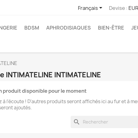

Français
Devise :
EUR
INGERIE
BDSM
APHRODISIAQUES
BIEN-ÊTRE
JE
ATELINE
que INTIMATELINE INTIMATELINE
 produit disponible pour le moment
 à l'écoute ! D'autres produits seront affichés ici au fur et à m
 seront ajoutés.
search