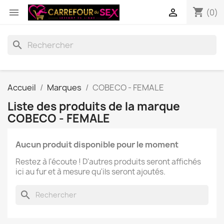
shopping_cart


(0)
search
Accueil
Marques
COBECO - FEMALE
Liste des produits de la marque
COBECO - FEMALE
Aucun produit disponible pour le moment
Restez à l'écoute ! D'autres produits seront affichés
ici au fur et à mesure qu'ils seront ajoutés.
search